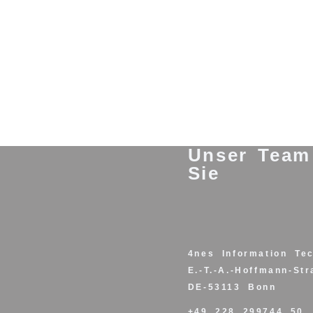
Unser Team 
Sie
4nes Information Te
E.-T.-A.-Hoffmann-St
DE-53113 Bonn
+49 228 299744 50