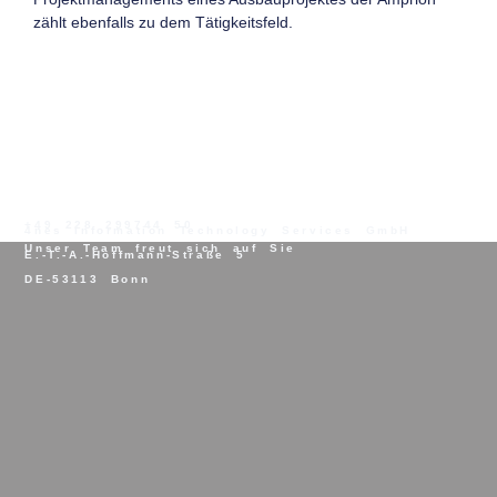
zählt ebenfalls zu dem Tätigkeitsfeld.
+49 228 299744 50
4nes Information Technology Services GmbH
Unser Team freut sich auf Sie
E.-T.-A.-Hoffmann-Straße 5
DE-53113 Bonn