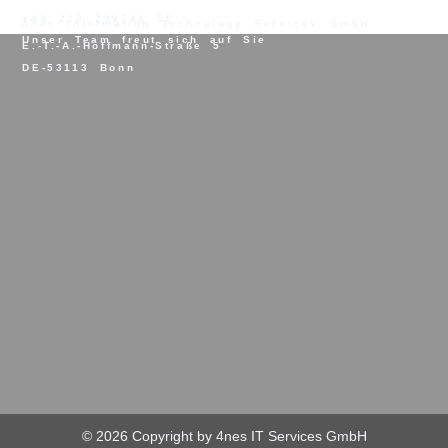
+49 228 299744 50
4nes Information Technology Services GmbH
Unser Team freut sich auf Sie
E.-T.-A.-Hoffmann-Straße 5
DE-53113 Bonn
© 2026 Copyright by 4nes IT Services GmbH